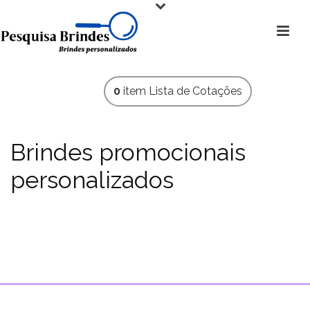
0
item
Lista de Cotações
Brindes promocionais
personalizados
O Pen Drive modelos com alta procura permite fazer seu Pen
drive de acordo com sua logomarca em 2d com material de
acrílico ou até mesmo em borracha. consulte a Pesquisa
Brindes
HOME
»
PEN DRIVES PERSONALIZADOS
»
PEN DRIVE CUSTOMIZADOS