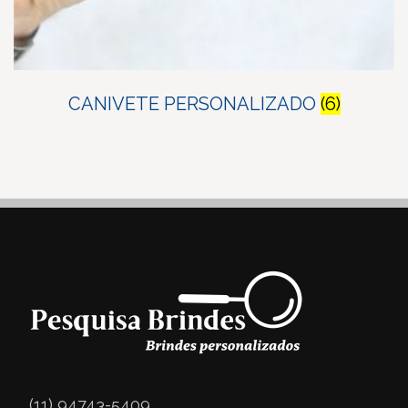
CANIVETE PERSONALIZADO
(6)
(11) 94743-5409