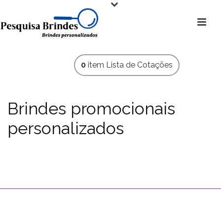
0
item
Lista de Cotações
Brindes promocionais
personalizados
Brindes personalizados para homens é com a Pesquisa
Brindes
HOME
»
BRINDES PARA HOMENS