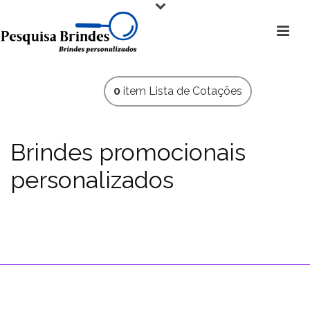
0
item
Lista de Cotações
Brindes promocionais
personalizados
ALMOFADAS PERSONALIZADAS agora sua logomarca
será visível na hora do filminho ou aquele serie da família.
HOME
»
BRINDES - CONFECÇÕES
»
ALMOFADA PERSONALIZADA