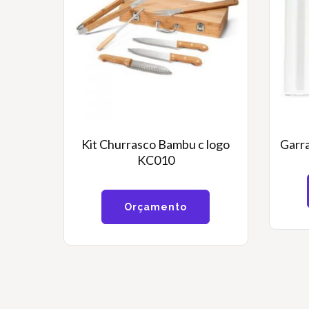
Kit Churrasco Bambu c logo
Garr
KC010
Orçamento