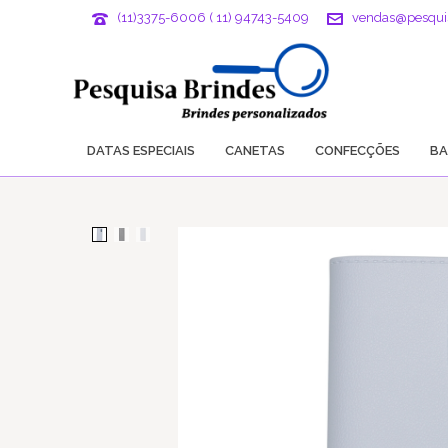
(11)3375-6006 ( 11) 94743-5409
vendas@pesqui
DATAS ESPECIAIS
CANETAS
CONFECÇÕES
BA