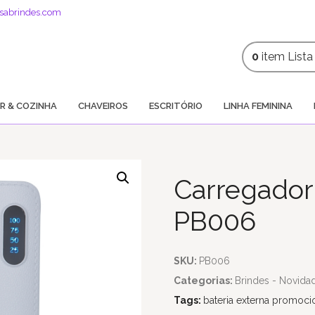
sabrindes.com
0
item
List
R & COZINHA
CHAVEIROS
ESCRITÓRIO
LINHA FEMININA
Carregador P
PB006
SKU:
PB006
Categorias:
Brindes - Novida
Tags:
bateria externa promoci