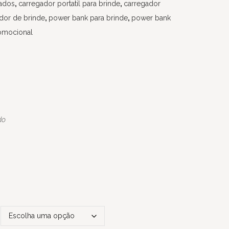
zados
,
carregador portatil para brinde
,
carregador
dor de brinde
,
power bank para brinde
,
power bank
omocional
do