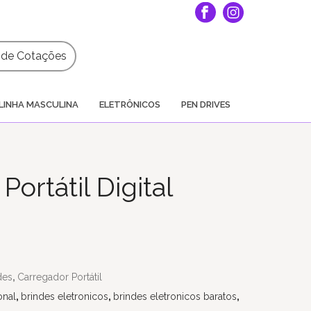
a de Cotações
LINHA MASCULINA
ELETRÔNICOS
PEN DRIVES
ortátil Digital
des
,
Carregador Portátil
onal
,
brindes eletronicos
,
brindes eletronicos baratos
,