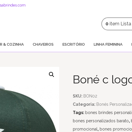
sabrindes.com
0
item
List
R & COZINHA
CHAVEIROS
ESCRITÓRIO
LINHA FEMININA
Boné c lo
SKU:
BON02
Categoria:
Bonés Personaliz
Tags:
bones brindes personal
bones personalizados barato
,
promocional
,
bones promocio