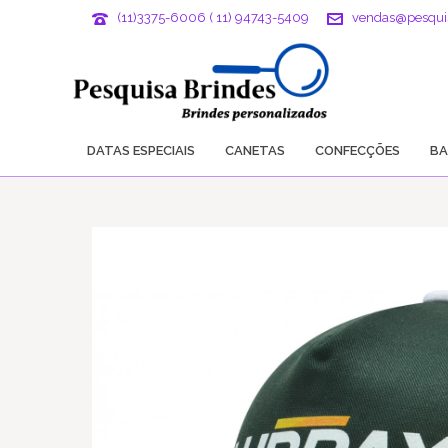
(11)3375-6006 ( 11) 94743-5409
vendas@pesqui
DATAS ESPECIAIS
CANETAS
CONFECÇÕES
BA