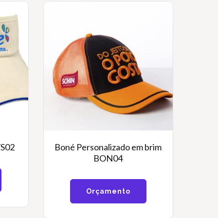
VS02
Boné Personalizado em brim
BON04
Orçamento