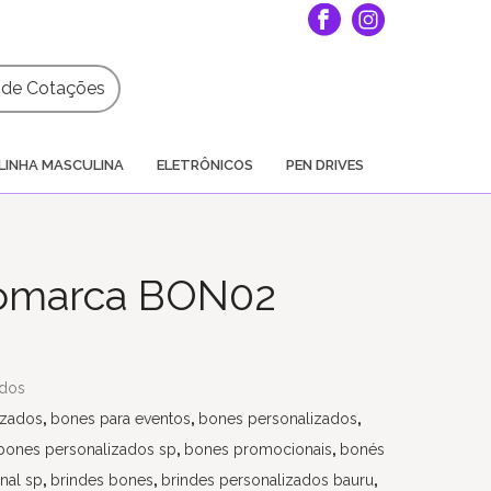
a de Cotações
LINHA MASCULINA
ELETRÔNICOS
PEN DRIVES
gomarca BON02
ados
izados
,
bones para eventos
,
bones personalizados
,
bones personalizados sp
,
bones promocionais
,
bonés
nal sp
,
brindes bones
,
brindes personalizados bauru
,