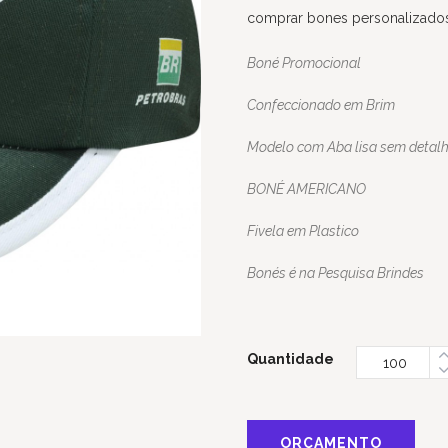
comprar bones personalizado
Boné Promocional
Confeccionado em Brim
Modelo com Aba lisa sem detal
BONÉ AMERICANO
Fivela em Plastico
Bonés é na Pesquisa Brindes
Quantidade
ORÇAMENTO