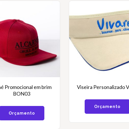
é Promocional em brim
Viseira Personalizado 
BON03
Orçamento
Orçamento