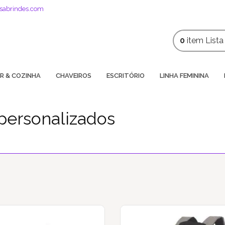
sabrindes.com
0
item
List
R & COZINHA
CHAVEIROS
ESCRITÓRIO
LINHA FEMININA
personalizados