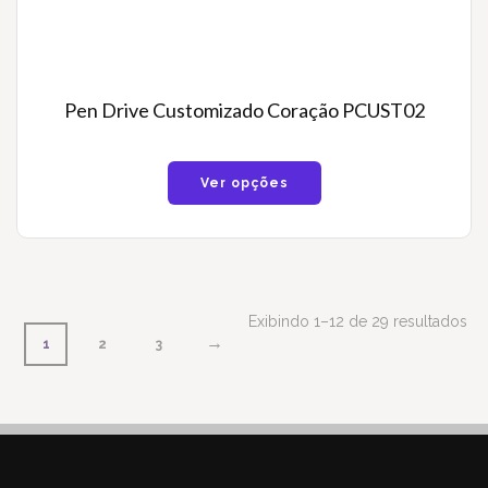
Pen Drive Customizado Coração PCUST02
Ver opções
Exibindo 1–12 de 29 resultados
→
1
2
3